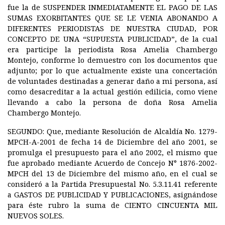
fue la de
SUSPENDER INMEDIATAMENTE EL PAGO DE LAS
SUMAS EXORBITANTES QUE SE LE VENIA ABONANDO A
DIFERENTES PERIODISTAS DE NUESTRA CIUDAD, POR
CONCEPTO DE UNA “SUPUESTA PUBLICIDAD”
, de la cual
era participe la periodista Rosa Amelia Chambergo
Montejo, conforme lo demuestro con los documentos que
adjunto; por lo que actualmente existe una concertación
de voluntades destinadas a generar daño a mi persona, así
como desacreditar a la actual gestión edilicia, como viene
llevando a cabo la persona de doña Rosa Amelia
Chambergo Montejo.
SEGUNDO:
Que, mediante Resolución de Alcaldía No. 1279-
MPCH-A-2001 de fecha 14 de Diciembre del año 2001, se
promulga el presupuesto para el año 2002, el mismo que
fue aprobado mediante Acuerdo de Concejo N° 1876-2002-
MPCH del 13 de Diciembre del mismo año, en el cual se
consideró a la Partida Presupuestal No. 5.3.11.41 referente
a
GASTOS DE PUBLICIDAD Y PUBLICACIONES
, asignándose
para éste rubro la suma de
CIENTO CINCUENTA MIL
NUEVOS SOLES.